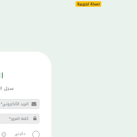
نسخة تجريبية
ا
سجل الد
ذكرني