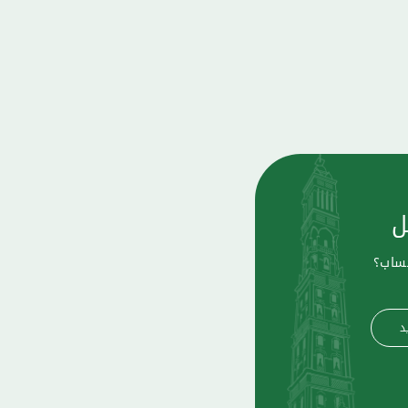
ل
حساب؟
د